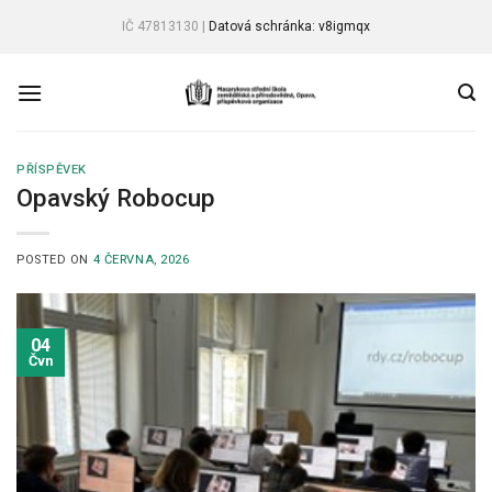
Skip
IČ 47813130 |
Datová schránka: v8igmqx
to
content
PŘÍSPĚVEK
Opavský Robocup
POSTED ON
4 ČERVNA, 2026
04
Čvn