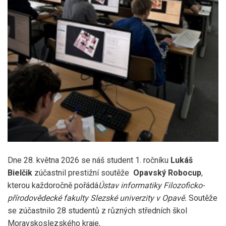
Dne 28. května 2026 se náš student 1. ročníku
Lukáš
Bielčik
zúčastnil prestižní soutěže
Opavský Robocup
,
kterou každoročně pořádá
Ústav informatiky Filozoficko-
přírodovědecké fakulty Slezské univerzity v Opavě.
Soutěže
se zúčastnilo 28 studentů z různých středních škol
Moravskoslezského kraje,