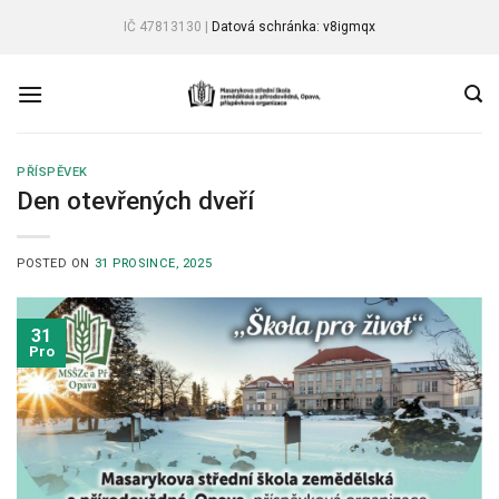
Skip
IČ 47813130 |
Datová schránka: v8igmqx
to
content
PŘÍSPĚVEK
Den otevřených dveří
POSTED ON
31 PROSINCE, 2025
31
Pro