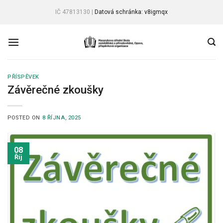
Skip
IČ 47813130 |
Datová schránka: v8igmqx
to
content
PŘÍSPĚVEK
Závěrečné zkoušky
POSTED ON
8 ŘÍJNA, 2025
08
Říj