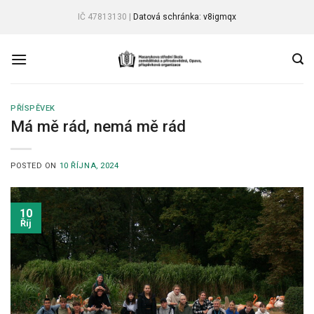
Skip
IČ 47813130 |
Datová schránka: v8igmqx
to
content
PŘÍSPĚVEK
Má mě rád, nemá mě rád
POSTED ON
10 ŘÍJNA, 2024
10
Říj