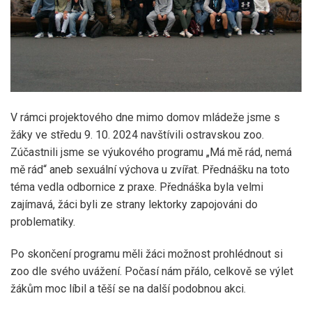
V rámci projektového dne mimo domov mládeže jsme s
žáky ve středu 9. 10. 2024 navštívili ostravskou zoo.
Zúčastnili jsme se výukového programu „Má mě rád, nemá
mě rád“ aneb sexuální výchova u zvířat. Přednášku na toto
téma vedla odbornice z praxe. Přednáška byla velmi
zajímavá, žáci byli ze strany lektorky zapojováni do
problematiky.
Po skončení programu měli žáci možnost prohlédnout si
zoo dle svého uvážení. Počasí nám přálo, celkově se výlet
žákům moc líbil a těší se na další podobnou akci.