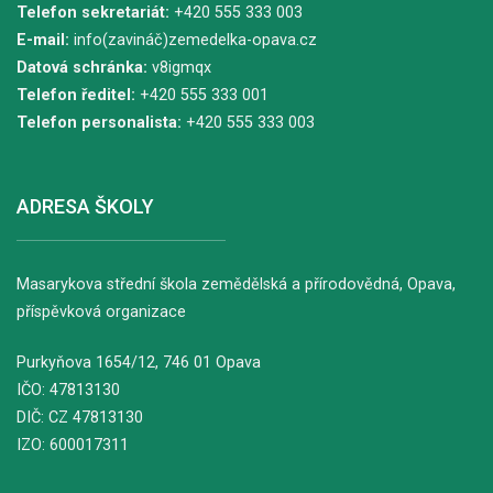
Telefon sekretariát:
+420 555 333 003
E-mail:
info(zavináč)zemedelka-opava.cz
Datová schránka:
v8igmqx
Telefon ředitel:
+420 555 333 001
Telefon personalista:
+420 555 333 003
ADRESA ŠKOLY
Masarykova střední škola zemědělská a přírodovědná, Opava,
příspěvková organizace
Purkyňova
1654/12
, 746 01 Opava
IČO: 47813130
DIČ: CZ 47813130
IZO: 600017311