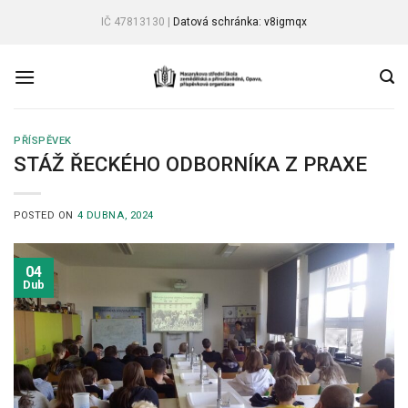
Skip
IČ 47813130 |
Datová schránka: v8igmqx
to
content
PŘÍSPĚVEK
STÁŽ ŘECKÉHO ODBORNÍKA Z PRAXE
POSTED ON
4 DUBNA, 2024
04
Dub