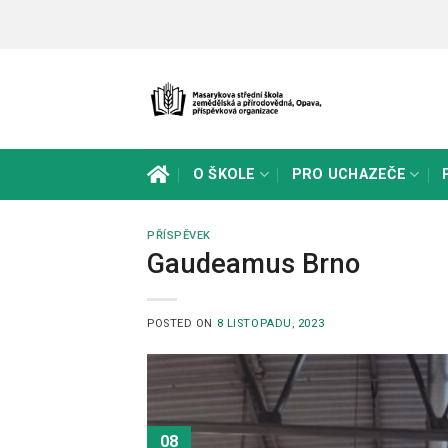
Skip
to
content
O ŠKOLE
PRO UCHAZEČE
PŘÍSPĚVEK
Gaudeamus Brno
POSTED ON
8 LISTOPADU, 2023
08