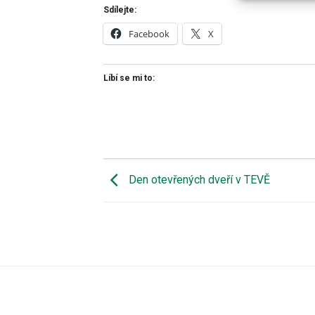
Sdílejte:
Facebook
X
Líbí se mi to:
Den otevřených dveří v TEVĚ