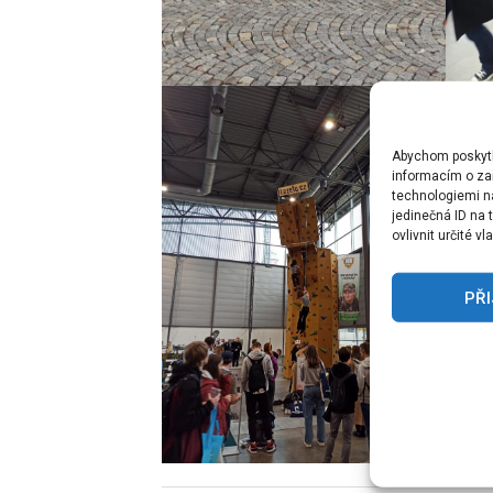
Abychom poskytli
informacím o zař
technologiemi n
jedinečná ID na
ovlivnit určité v
PŘ