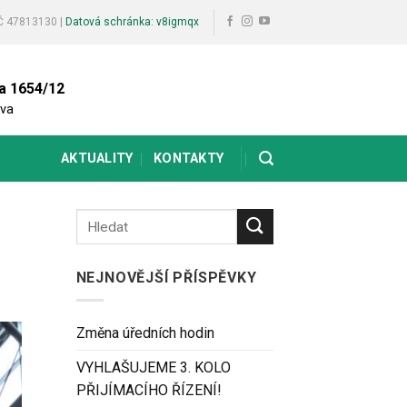
Č 47813130 |
Datová schránka: v8igmqx
va
1654/12
ava
AKTUALITY
KONTAKTY
NEJNOVĚJŠÍ PŘÍSPĚVKY
Změna úředních hodin
VYHLAŠUJEME 3. KOLO
PŘIJÍMACÍHO ŘÍZENÍ!