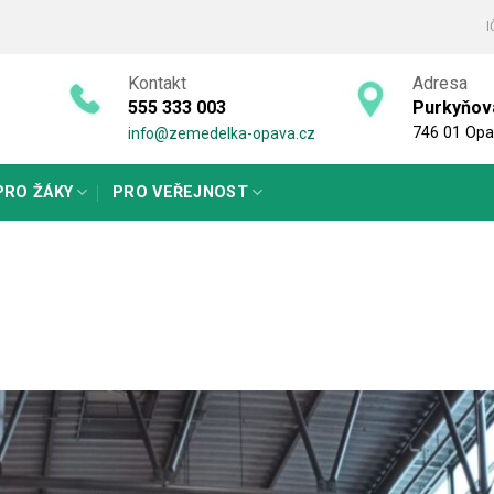
I
Kontakt
Adresa
555 333 003
Purkyňo
746 01 Op
info@zemedelka-opava.cz
PRO ŽÁKY
PRO VEŘEJNOST