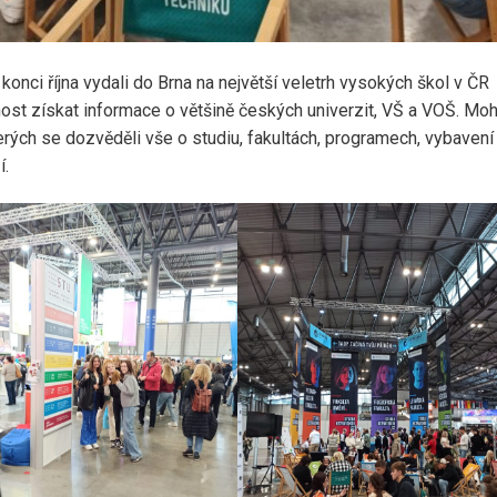
a konci října vydali do Brna na největší veletrh vysokých škol v ČR
st získat informace o většině českých univerzit, VŠ a VOŠ. Moh
rých se dozvěděli vše o studiu, fakultách, programech, vybavení
í.