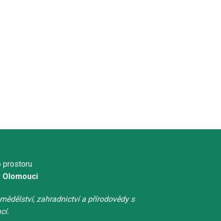
 prostoru
v Olomouci
mědělství, zahradnictví a přírodovědy s
cí.