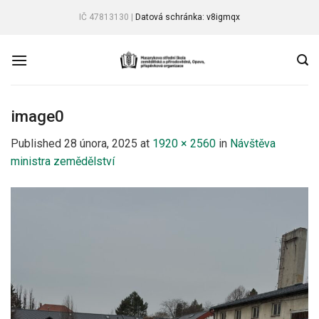
Skip
IČ 47813130 |
Datová schránka: v8igmqx
to
content
image0
Published
28 února, 2025
at
1920 × 2560
in
Návštěva
ministra zemědělství